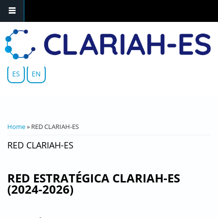
Skip to main content
ES
EN
YOU ARE HERE
Home
» RED CLARIAH-ES
RED CLARIAH-ES
RED ESTRATÉGICA CLARIAH-ES
(2024-2026)