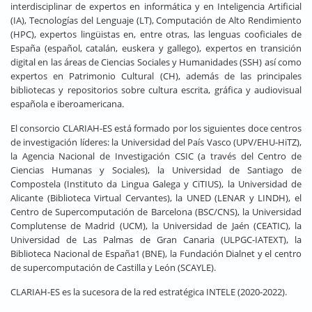
interdisciplinar de expertos en informática y en Inteligencia Artificial
(IA), Tecnologías del Lenguaje (LT), Computación de Alto Rendimiento
(HPC), expertos lingüistas en, entre otras, las lenguas cooficiales de
España (español, catalán, euskera y gallego), expertos en transición
digital en las áreas de Ciencias Sociales y Humanidades (SSH) así como
expertos en Patrimonio Cultural (CH), además de las principales
bibliotecas y repositorios sobre cultura escrita, gráfica y audiovisual
española e iberoamericana.
El consorcio CLARIAH-ES está formado por los siguientes doce centros
de investigación líderes: la Universidad del País Vasco (UPV/EHU-HiTZ),
la Agencia Nacional de Investigación CSIC (a través del Centro de
Ciencias Humanas y Sociales), la Universidad de Santiago de
Compostela (Instituto da Lingua Galega y CiTIUS), la Universidad de
Alicante (Biblioteca Virtual Cervantes), la UNED (LENAR y LINDH), el
Centro de Supercomputación de Barcelona (BSC/CNS), la Universidad
Complutense de Madrid (UCM), la Universidad de Jaén (CEATIC), la
Universidad de Las Palmas de Gran Canaria (ULPGC-IATEXT), la
Biblioteca Nacional de España1 (BNE), la Fundación Dialnet y el centro
de supercomputación de Castilla y León (SCAYLE).
CLARIAH-ES es la sucesora de la red estratégica INTELE (2020-2022).