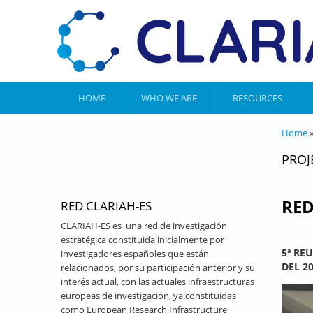
Skip to main content
HOME
WHO WE ARE
RESOURCES
YOU 
Home
»
PROJ
RED
RED CLARIAH-ES
CLARIAH-ES es una red de investigación
estratégica constituida inicialmente por
5ª RE
investigadores españoles que están
DEL 2
relacionados, por su participación anterior y su
interés actual, con las actuales infraestructuras
europeas de investigación, ya constituidas
como European Research Infrastructure