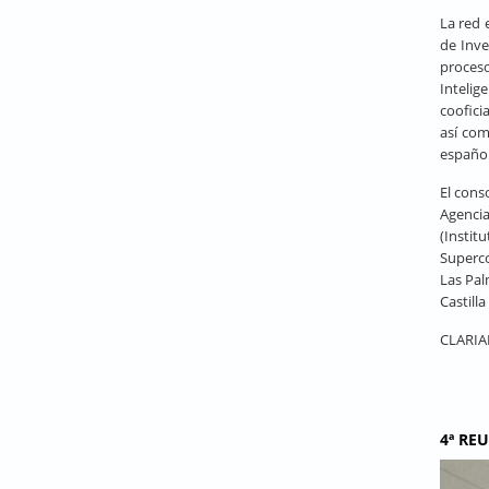
La red 
de Inve
proceso
Intelig
coofici
así com
español
El cons
Agencia
(Instit
Superco
Las Pal
Castill
CLARIAH
4ª RE