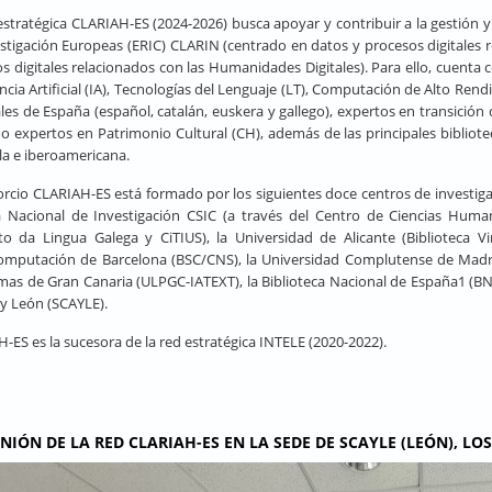
estratégica CLARIAH-ES (2024-2026) busca apoyar y contribuir a la gestión 
stigación Europeas (ERIC) CLARIN (centrado en datos y procesos digitales 
s digitales relacionados con las Humanidades Digitales). Para ello, cuenta 
encia Artificial (IA), Tecnologías del Lenguaje (LT), Computación de Alto Rend
ales de España (español, catalán, euskera y gallego), expertos en transición
o expertos en Patrimonio Cultural (CH), además de las principales biblioteca
a e iberoamericana.
orcio CLARIAH-ES está formado por los siguientes doce centros de investigac
 Nacional de Investigación CSIC (a través del Centro de Ciencias Huma
uto da Lingua Galega y CiTIUS), la Universidad de Alicante (Biblioteca
mputación de Barcelona (BSC/CNS), la Universidad Complutense de Madrid
mas de Gran Canaria (ULPGC-IATEXT), la Biblioteca Nacional de España1 (BN
a y León (SCAYLE).
-ES es la sucesora de la red estratégica INTELE (2020-2022).
UNIÓN DE LA RED CLARIAH-ES EN LA SEDE DE SCAYLE (LEÓN), LOS 